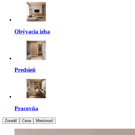
Obývacia izba
Predsieň
Pracovňa
Zoradiť
Cena
Miestnosť