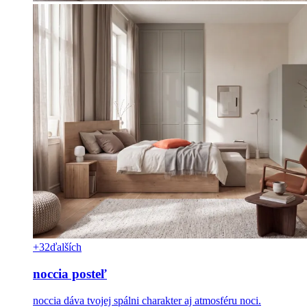
+32
ďalších
noccia posteľ
noccia dáva tvojej spálni charakter aj atmosféru noci.