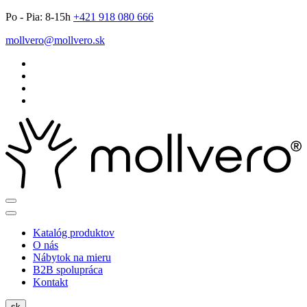
Po - Pia: 8-15h
666 080 819 124+
ks.orevllom@orevllom
Katalóg produktov
O nás
Nábytok na mieru
B2B spolupráca
Kontakt
sk