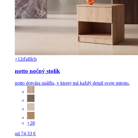
+12
ďalších
notto nočný stolík
notto dotvára spálňu, v ktorej má každý detail svoje miesto.
+28
od 74,33 €