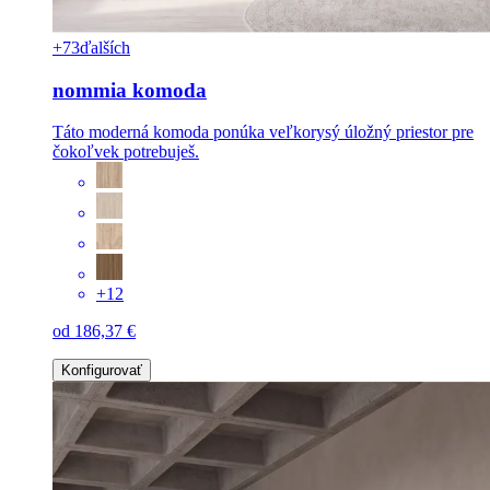
+73
ďalších
nommia komoda
Táto moderná komoda ponúka veľkorysý úložný priestor pre
čokoľvek potrebuješ.
+12
od 186,37 €
Konfigurovať