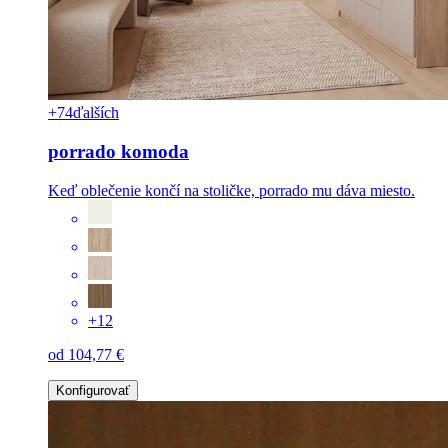
+74
ďalších
porrado komoda
Keď oblečenie končí na stoličke, porrado mu dáva miesto.
+12
od 104,77 €
Konfigurovať