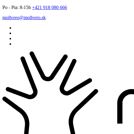
Po - Pia: 8-15h
666 080 819 124+
ks.orevllom@orevllom