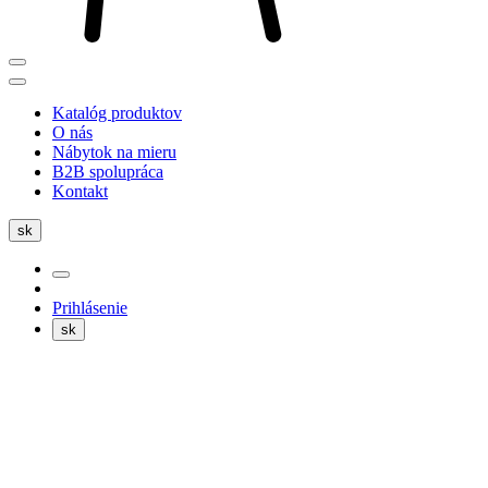
Katalóg produktov
O nás
Nábytok na mieru
B2B spolupráca
Kontakt
sk
Prihlásenie
sk