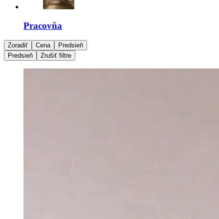
Pracovňa
Zoradiť
Cena
Predsieň
Predsieň
Zrušiť filtre