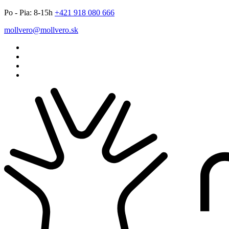
Po - Pia: 8-15h
666 080 819 124+
ks.orevllom@orevllom