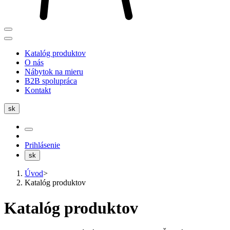
Katalóg produktov
O nás
Nábytok na mieru
B2B spolupráca
Kontakt
sk
Prihlásenie
sk
Úvod
>
Katalóg produktov
Katalóg produktov