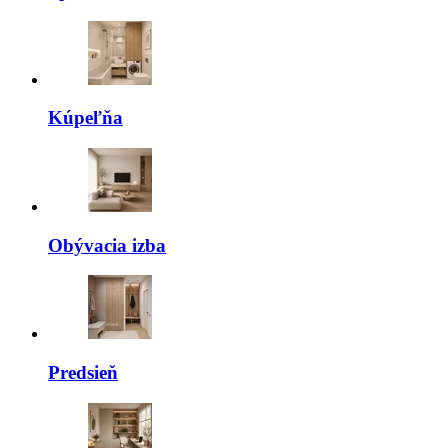
Kúpeľňa
Obývacia izba
Predsieň